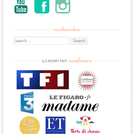
rechercher
Search
for:
confiance
ILS M’ONT FAIT