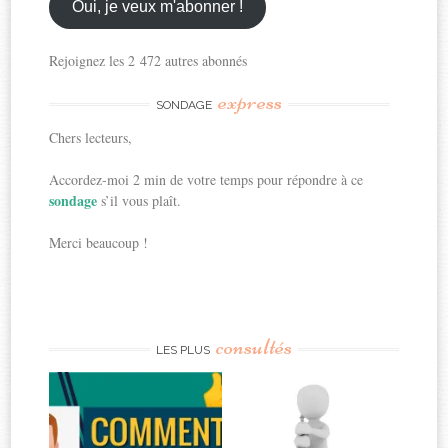
ici
Oui, je veux m'abonner !
Rejoignez les 2 472 autres abonnés
express
SONDAGE
Chers lecteurs,
Accordez-moi 2 min de votre temps pour répondre à ce
sondage
s’il vous plaît.
Merci beaucoup !
consultés
LES PLUS