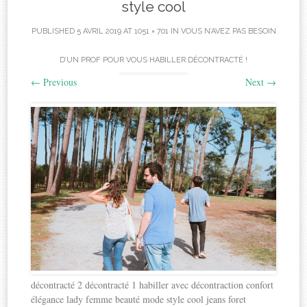
style cool
PUBLISHED
5 AVRIL 2019
AT
1051 × 701
IN
VOUS N’AVEZ PAS BESOIN
D’UN PROF POUR VOUS HABILLER DÉCONTRACTÉ !
←
Previous
Next
→
décontracté 2 décontracté 1 habiller avec décontraction confort
élégance lady femme beauté mode style cool jeans foret