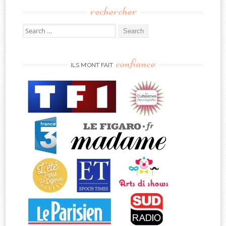
rechercher
Search
for:
confiance
ILS M’ONT FAIT