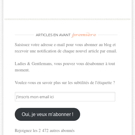
première
ARTICLES EN AVANT
Saisissez votre adresse e-mail pour vous abonner au blog et
recevoir une notification de chaque nouvel article par email.
Ladies & Gentlemans, vous pouvez vous désabonner à tout
moment.
Voulez-vous en savoir plus sur les subtilités de l'étiquette ?
J'inscris
mon
email
ici
Oui, je veux m'abonner !
Rejoignez les 2 472 autres abonnés