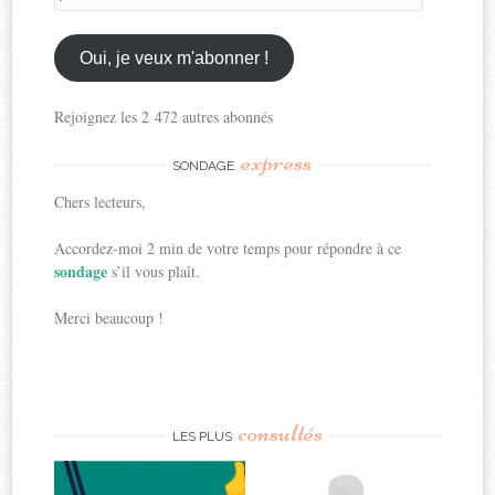
mon
email
ici
Oui, je veux m'abonner !
Rejoignez les 2 472 autres abonnés
express
SONDAGE
Chers lecteurs,
Accordez-moi 2 min de votre temps pour répondre à ce
sondage
s’il vous plaît.
Merci beaucoup !
consultés
LES PLUS