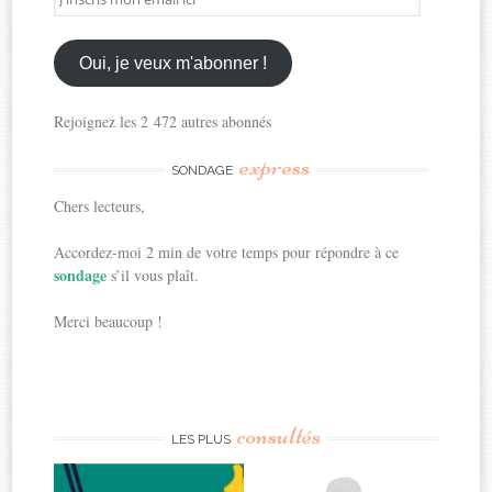
mon
email
ici
Oui, je veux m'abonner !
Rejoignez les 2 472 autres abonnés
express
SONDAGE
Chers lecteurs,
Accordez-moi 2 min de votre temps pour répondre à ce
sondage
s’il vous plaît.
Merci beaucoup !
consultés
LES PLUS