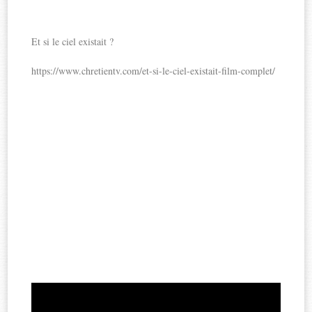
Et si le ciel existait ?
https://www.chretientv.com/et-si-le-ciel-existait-film-complet/