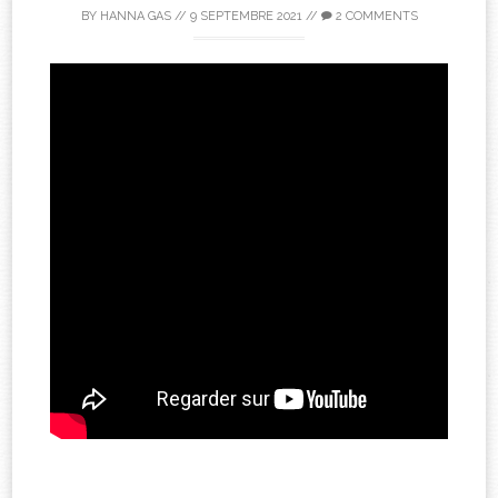
BY
HANNA GAS
//
9 SEPTEMBRE 2021
//
2 COMMENTS