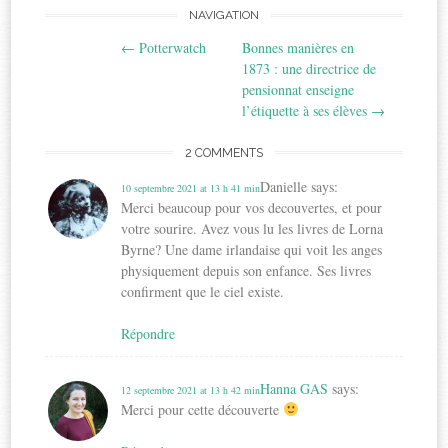
Post
NAVIGATION
←
Potterwatch
Bonnes manières en
navigation
1873 : une directrice de
pensionnat enseigne
l’étiquette à ses élèves
→
2 COMMENTS
Danielle
says:
10 septembre 2021 at 13 h 41 min
Merci beaucoup pour vos decouvertes, et pour
votre sourire. Avez vous lu les livres de Lorna
Byrne? Une dame irlandaise qui voit les anges
physiquement depuis son enfance. Ses livres
confirment que le ciel existe.
Répondre
Hanna GAS
says:
12 septembre 2021 at 13 h 42 min
Merci pour cette découverte