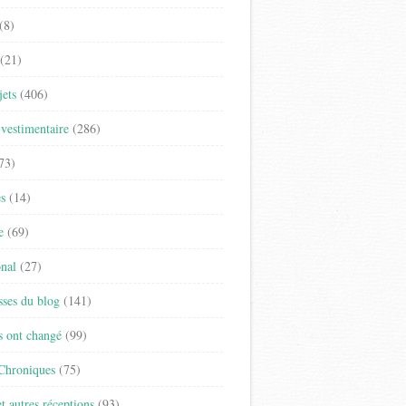
(8)
(21)
jets
(406)
vestimentaire
(286)
73)
es
(14)
e
(69)
onal
(27)
sses du blog
(141)
s ont changé
(99)
 Chroniques
(75)
t autres réceptions
(93)