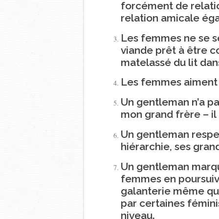
forcément de relati
relation amicale ég
Les femmes ne se 
viande prêt à être 
matelassé du lit dan
Les femmes aiment ê
Un gentleman n’a pa
mon grand frère – il 
Un gentleman respec
hiérarchie, ses gra
Un gentleman marqu
femmes en poursuiva
galanterie même qua
par certaines féminis
niveau.