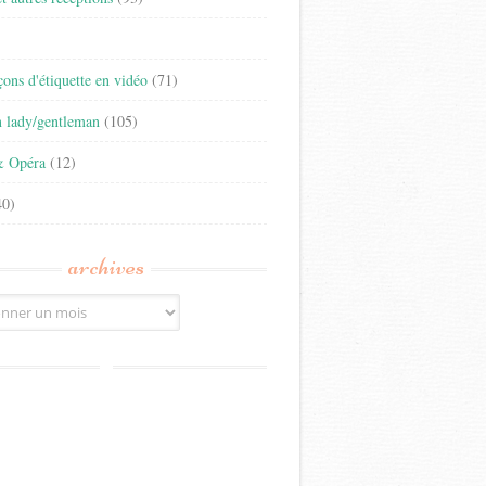
)
eçons d'étiquette en vidéo
(71)
n lady/gentleman
(105)
& Opéra
(12)
0)
archives