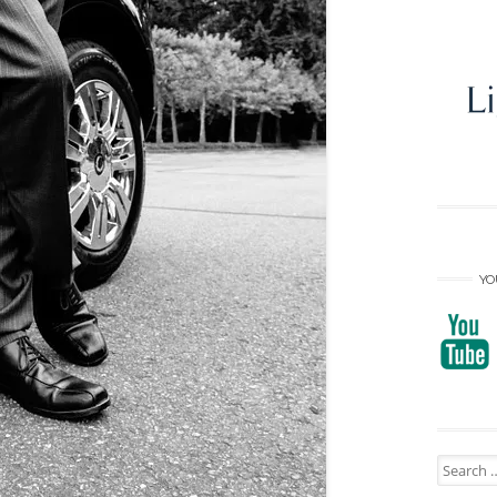
YO
Search
for: