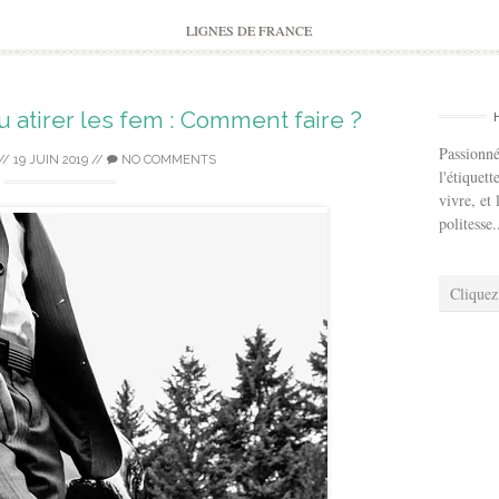
to
content
LIGNES DE FRANCE
atirer les fem : Comment faire ?
Passionné
//
19 JUIN 2019
//
NO COMMENTS
l'étiquett
vivre, et 
politesse.
Cliquez