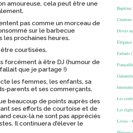
on amoureuse, cela peut être une
Baptême
alement.
Citations
sentent pas comme un morceau de
consommé sur le barbecue
Divers su
s les prochaines heures.
Élégance 
tre courtisées.
Enfants
(
s forcément à être DJ (humour de
Fiançaill
fallait que je partage !)
Galanteri
te les femmes, les enfants, sa
Internati
nds-parents et ses commerçants.
Les couli
e beaucoup de points auprès des
nt ses efforts de courtoise et de
Les règle
nd ceux-là ne sont pas appréciés
Livres –
tes. Il continuera d’élever le
Mariage e