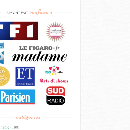
confiance
ILS M’ONT FAIT
catégories
 table
(180)