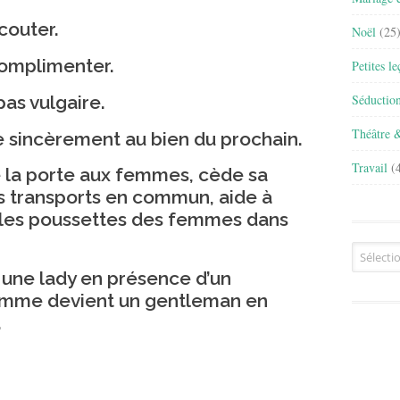
couter.
Noël
(25
complimenter.
Petites l
as vulgaire.
Séductio
Théâtre 
 sincèrement au bien du prochain.
Travail
(4
 la porte aux femmes, cède sa
es transports en commun, aide à
et les poussettes des femmes dans
Archives
une lady en présence d’un
omme devient un gentleman en
.