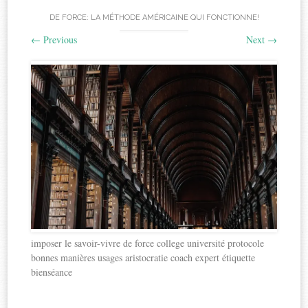
DE FORCE: LA MÉTHODE AMÉRICAINE QUI FONCTIONNE!
←
Previous
Next
→
imposer le savoir-vivre de force college université protocole
bonnes manières usages aristocratie coach expert étiquette
bienséance