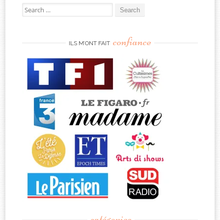
Search
for:
confiance
ILS M’ONT FAIT
catégories