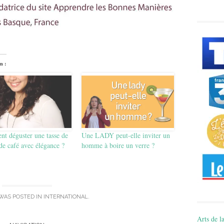
n :
t déguster une tasse de
Une LADY peut-elle inviter un
de café avec élégance ?
homme à boire un verre ?
 WAS POSTED IN
INTERNATIONAL
.
Arts de la