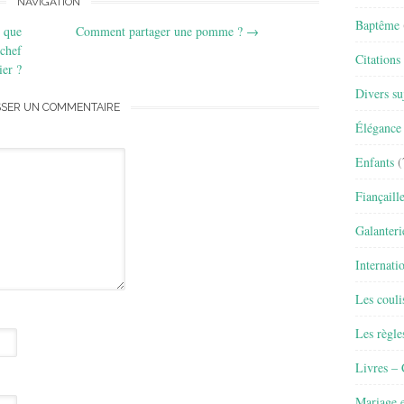
NAVIGATION
Baptême
e que
Comment partager une pomme ?
→
 chef
Citations
ier ?
Divers su
SSER UN COMMENTAIRE
Élégance 
Enfants
(
Fiançaill
Galanteri
Internati
Les couli
Les règle
Livres –
Mariage e