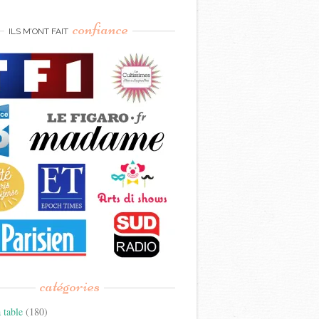
confiance
ILS M’ONT FAIT
catégories
 table
(180)