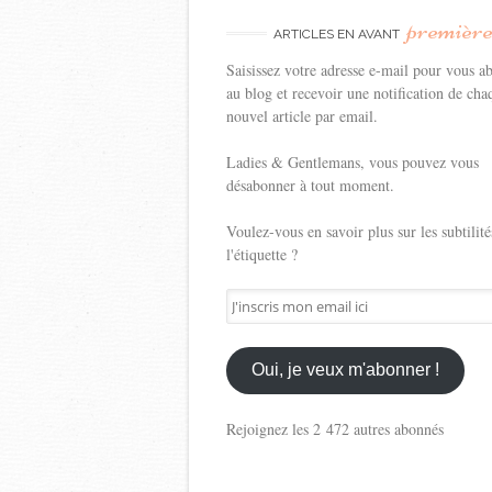
premièr
ARTICLES EN AVANT
Saisissez votre adresse e-mail pour vous a
au blog et recevoir une notification de cha
nouvel article par email.
Ladies & Gentlemans, vous pouvez vous
désabonner à tout moment.
Voulez-vous en savoir plus sur les subtilité
l'étiquette ?
J'inscris
mon
email
ici
Oui, je veux m'abonner !
Rejoignez les 2 472 autres abonnés