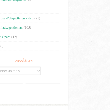
)
eçons d'étiquette en vidéo
(71)
n lady/gentleman
(105)
& Opéra
(12)
0)
archives