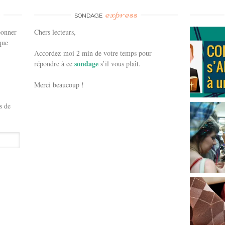
e
express
SONDAGE
bonner
Chers lecteurs,
que
Accordez-moi 2 min de votre temps pour
sondage
répondre à ce
s’il vous plaît.
Merci beaucoup !
s de