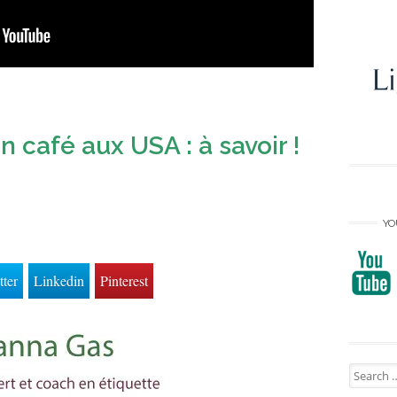
un café aux USA : à savoir !
YO
tter
Linkedin
Pinterest
Search
for: