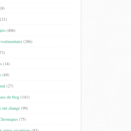
(8)
(21)
jets
(406)
vestimentaire
(286)
73)
es
(14)
e
(69)
onal
(27)
sses du blog
(141)
s ont changé
(99)
 Chroniques
(75)
t autres réceptions
(93)