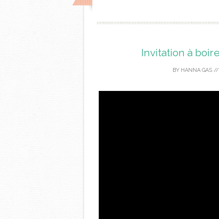
Invitation à boir
BY
HANNA GAS
/