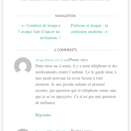
Post
NAVIGATION
←
Combien de temps à
Politesse et drague : la
navigation
l’avance faut-il lancer les
confusion moderne
→
invitations ?
2 COMMENTS
Plume
says:
28 mai 2020 at 13 h 23 min
Dans mon sac à main, il y a mon téléphone et des
médicaments contre l’asthme. Le le garde donc à
mes pieds pouvant en avoir besoin à tout
moment. Je suis proche aidante et premier
recours, pas question que le téléphone sonne sans
que je m’en aperçoive. Ce n’est pas une question
de méfiance.
Répondre
Pauline
says: