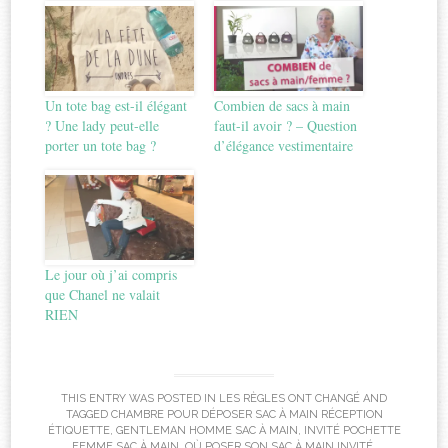
Un tote bag est-il élégant
Combien de sacs à main
? Une lady peut-elle
faut-il avoir ? – Question
porter un tote bag ?
d’élégance vestimentaire
Le jour où j’ai compris
que Chanel ne valait
RIEN
THIS ENTRY WAS POSTED IN
LES RÈGLES ONT CHANGÉ
AND
TAGGED
CHAMBRE POUR DÉPOSER SAC À MAIN RÉCEPTION
ÉTIQUETTE
,
GENTLEMAN HOMME SAC À MAIN
,
INVITÉ POCHETTE
FEMME SAC À MAIN
,
OÙ POSER SON SAC À MAIN INVITÉ
.