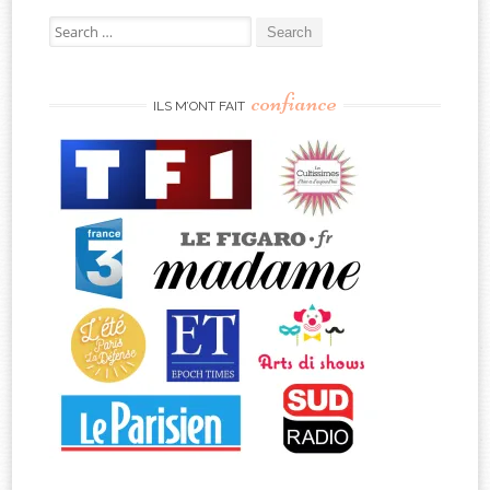
Search
for:
confiance
ILS M’ONT FAIT