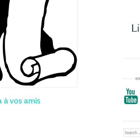
YO
a à vos amis
Search
for: