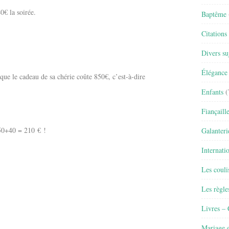
40€ la soirée.
Baptême
Citations
Divers su
Élégance 
ue le cadeau de sa chérie coûte 850€, c’est-à-dire
Enfants
(
Fiançaill
50+40 = 210 € !
Galanteri
Internati
Les couli
Les règle
Livres –
Mariage e