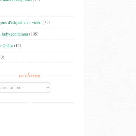
)
eçons d'étiquette en vidéo
(71)
n lady/gentleman
(105)
& Opéra
(12)
0)
archives