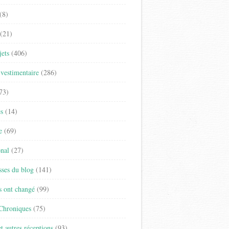
(8)
(21)
jets
(406)
vestimentaire
(286)
73)
es
(14)
e
(69)
onal
(27)
sses du blog
(141)
s ont changé
(99)
 Chroniques
(75)
t autres réceptions
(93)