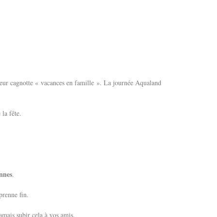
s leur cagnotte « vacances en famille ». La journée Aqualand
 la fête.
onnes
.
prenne fin.
amais subir cela à vos amis.