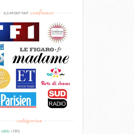
confiance
ILS M’ONT FAIT
catégories
 table
(180)