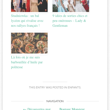
Studniowka : un bal
9 idées de sorties chics et
lycéen qui rivalise avec
peu onéreuses – Lady &
nos rallyes français !
Gentleman
Là fois où je me suis
barbouillée d’huile par
politesse
THIS ENTRY WAS POSTED IN
ENFANTS
.
Post
NAVIGATION
←
Découvertes mai
Bonjour Monsieur,