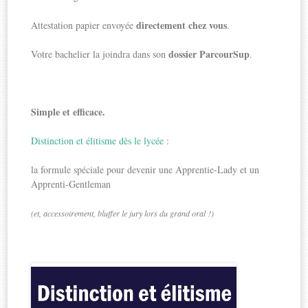
directement chez vous
Attestation papier envoyée
.
dossier ParcourSup
Votre bachelier la joindra dans son
.
Simple et efficace.
Distinction et élitisme dès le lycée
:
la formule spéciale pour devenir une Apprentie-Lady et un
Apprenti-Gentleman
(et, accessoirement, bluffer le jury lors du grand oral !)