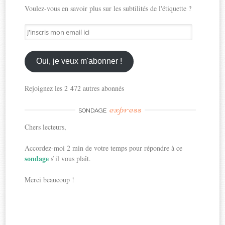
Voulez-vous en savoir plus sur les subtilités de l'étiquette ?
J'inscris
mon
email
ici
Oui, je veux m'abonner !
Rejoignez les 2 472 autres abonnés
express
SONDAGE
Chers lecteurs,
Accordez-moi 2 min de votre temps pour répondre à ce
sondage
s’il vous plaît.
Merci beaucoup !