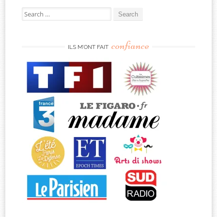
Search
for:
confiance
ILS M’ONT FAIT