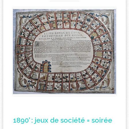
1890’ : jeux de société = soirée