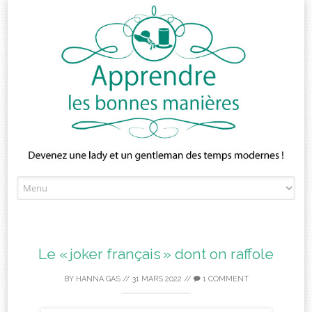
Skip
to
content
Le « joker français » dont on raffole
BY
HANNA GAS
//
31 MARS 2022
//
1 COMMENT