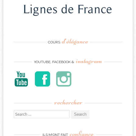
d’élégance
COURS
instagram
YOUTUBE, FACEBOOK &
rechercher
Search
for:
confiance
ILS M’ONT FAIT