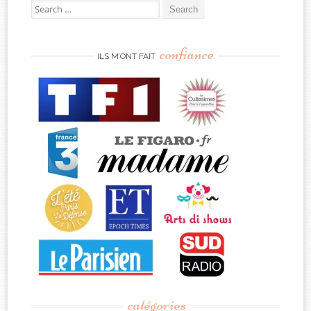
Search
for:
confiance
ILS M’ONT FAIT
catégories