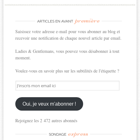
première
ARTICLES EN AVANT
Saisissez votre adresse e-mail pour vous abonner au blog et
recevoir une notification de chaque nouvel article par email.
Ladies & Gentlemans, vous pouvez vous désabonner à tout
moment.
Voulez-vous en savoir plus sur les subtilités de l'étiquette ?
J'inscris
mon
email
ici
Oui, je veux m'abonner !
Rejoignez les 2 472 autres abonnés
express
SONDAGE