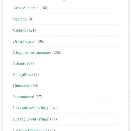
Arts de la table
(180)
Baptême
(8)
Citations
(21)
Divers sujets
(406)
Élégance vestimentaire
(286)
Enfants
(73)
Fiançailles
(14)
Galanterie
(69)
International
(27)
Les coulisses du blog
(141)
Les règles ont changé
(99)
Livres – Chroniques
(75)