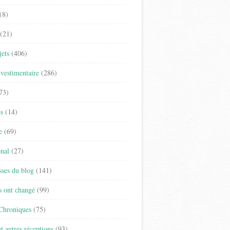
(8)
(21)
jets
(406)
vestimentaire
(286)
73)
es
(14)
e
(69)
onal
(27)
sses du blog
(141)
s ont changé
(99)
 Chroniques
(75)
t autres réceptions
(93)