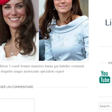
YO
ddleton 3 coach bonnes manières hanna gas habiller comment
étiquette usages aristocratie spécialiste expert
SSER UN COMMENTAIRE
Search
for: