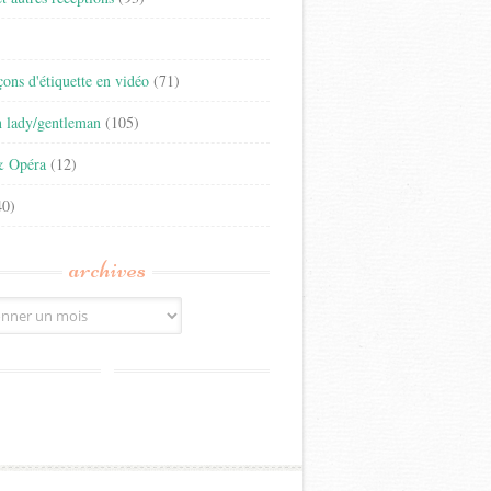
)
eçons d'étiquette en vidéo
(71)
n lady/gentleman
(105)
& Opéra
(12)
0)
archives