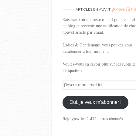
premièr
ARTICLES EN AVANT
Saisissez votre adresse e-mail pour vous a
au blog et recevoir une notification de cha
nouvel article par email.
Ladies & Gentlemans, vous pouvez vous
désabonner à tout moment.
Voulez-vous en savoir plus sur les subtilité
l'étiquette ?
J'inscris
mon
email
ici
Oui, je veux m'abonner !
Rejoignez les 2 472 autres abonnés