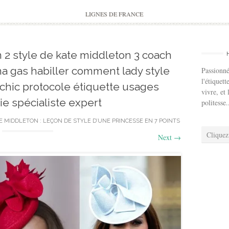
to
content
LIGNES DE FRANCE
 2 style de kate middleton 3 coach
 gas habiller comment lady style
Passionné
l'étiquett
chic protocole étiquette usages
vivre, et 
tie spécialiste expert
politesse.
E MIDDLETON : LEÇON DE STYLE D’UNE PRINCESSE EN 7 POINTS
Cliquez
Next
→