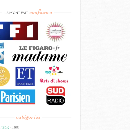
confiance
ILS M’ONT FAIT
catégories
 table
(180)