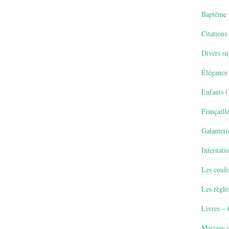
Baptême
Citations
Divers su
Élégance 
Enfants
(
Fiançaill
Galanteri
Internati
Les couli
Les règle
Livres –
Mariage e