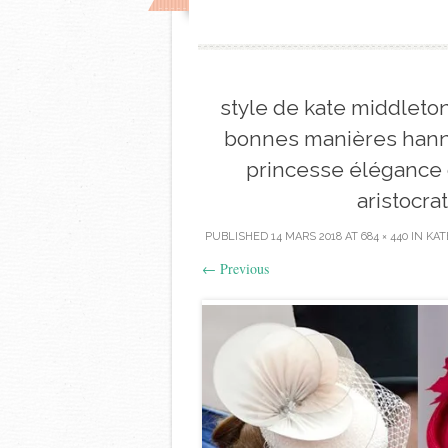
style de kate middleton
bonnes manières hanna
princesse élégance 
aristocra
PUBLISHED
14 MARS 2018
AT
684 × 440
IN
KAT
←
Previous