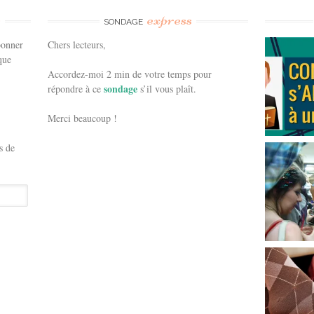
e
express
SONDAGE
bonner
Chers lecteurs,
que
Accordez-moi 2 min de votre temps pour
sondage
répondre à ce
s’il vous plaît.
Merci beaucoup !
s de