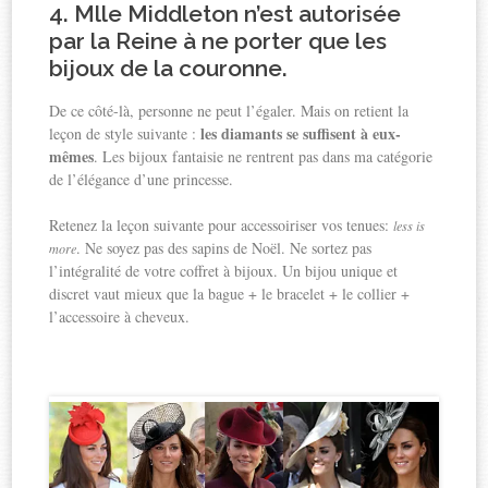
4. Mlle Middleton n’est autorisée
par la Reine à ne porter que les
bijoux de la couronne.
De ce côté-là, personne ne peut l’égaler. Mais on retient la
les diamants se suffisent à eux-
leçon de style suivante :
mêmes
. Les bijoux fantaisie ne rentrent pas dans ma catégorie
de l’élégance d’une princesse.
Retenez la leçon suivante pour accessoiriser vos tenues:
less is
. Ne soyez pas des sapins de Noël. Ne sortez pas
more
l’intégralité de votre coffret à bijoux. Un bijou unique et
discret vaut mieux que la bague + le bracelet + le collier +
l’accessoire à cheveux.