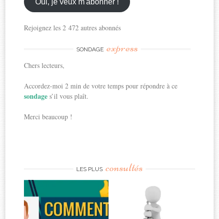
ici
Oui, je veux m'abonner !
Rejoignez les 2 472 autres abonnés
express
SONDAGE
Chers lecteurs,
Accordez-moi 2 min de votre temps pour répondre à ce
sondage
s’il vous plaît.
Merci beaucoup !
consultés
LES PLUS