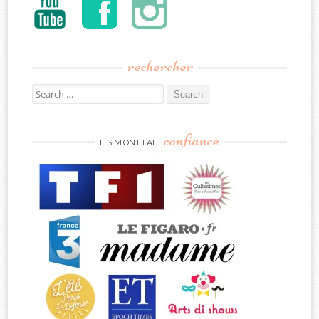
rechercher
Search
for:
confiance
ILS M’ONT FAIT