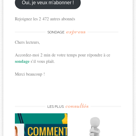
ici
Oui, je veux m'abonner !
Rejoignez les 2 472 autres abonnés
express
SONDAGE
Chers lecteurs,
Accordez-moi 2 min de votre temps pour répondre à ce
sondage
s’il vous plaît.
Merci beaucoup !
consultés
LES PLUS