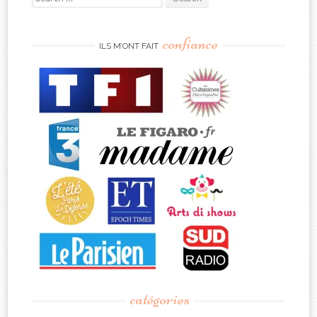
for:
confiance
ILS M’ONT FAIT
catégories