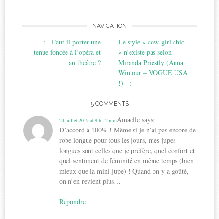
Post
NAVIGATION
←
Faut-il porter une
Le style « cow-girl chic
navigation
tenue foncée à l’opéra et
» n’existe pas selon
au théâtre ?
Miranda Priestly (Anna
Wintour – VOGUE USA
!)
→
5 COMMENTS
Amaëlle
says:
24 juillet 2019 at 9 h 12 min
D’accord à 100% ! Même si je n’ai pas encore de
robe longue pour tous les jours, mes jupes
longues sont celles que je préfère, quel confort et
quel sentiment de féminité en même temps (bien
mieux que la mini-jupe) ! Quand on y a goûté,
on n’en revient plus…
Répondre