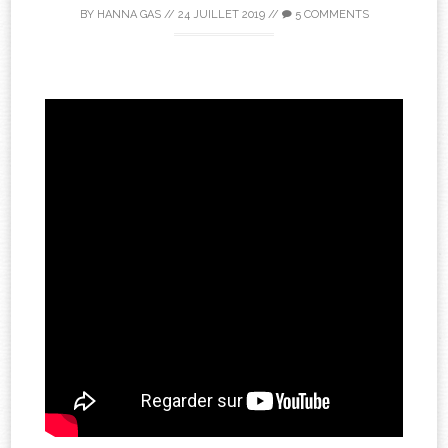
BY
HANNA GAS
//
24 JUILLET 2019
//
5 COMMENTS