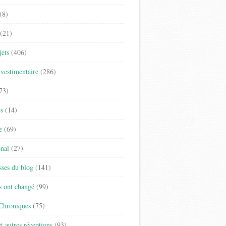
(8)
(21)
jets
(406)
vestimentaire
(286)
73)
es
(14)
e
(69)
onal
(27)
sses du blog
(141)
s ont changé
(99)
 Chroniques
(75)
t autres réceptions
(93)