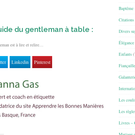
Baptême
Citations
uide du gentleman à table :
Divers su
Élégance 
eman est à lire et relire…
Enfants
(
tter
Linkedin
Pinterest
Fiançaill
Galanteri
Internati
Les couli
Les règle
Livres –
Mariage e