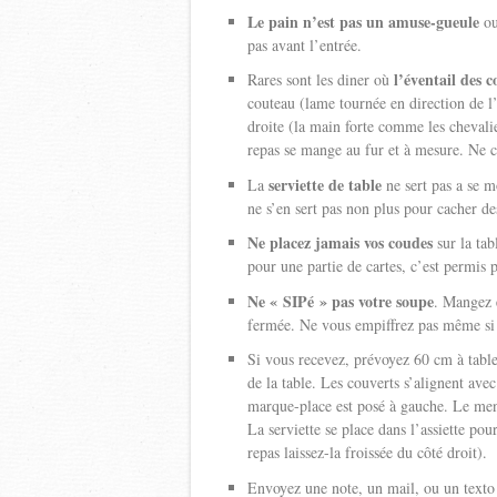
Le pain n’est pas un amuse-gueule
ou
pas avant l’entrée.
l’éventail des c
Rares sont les diner où
couteau (lame tournée en direction de l’
droite (la main forte comme les chevalier
repas se mange au fur et à mesure. Ne 
serviette de table
La
ne sert pas a se 
ne s’en sert pas non plus pour cacher de
Ne placez jamais vos coudes
sur la tab
pour une partie de cartes, c’est permis 
Ne « SIPé » pas votre soupe
. Mangez 
fermée. Ne vous empiffrez pas même si
Si vous recevez, prévoyez 60 cm à table
de la table. Les couverts s’alignent avec
marque-place est posé à gauche. Le menu 
La serviette se place dans l’assiette pou
repas laissez-la froissée du côté droit).
Envoyez une note, un mail, ou un texto 