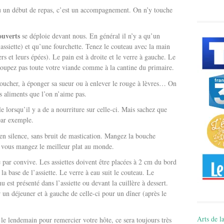
 un début de repas, c’est un accompagnement. On n’y touche
ouverts
se déploie devant nous. En général il n’y a qu’un
assiette) et qu’une fourchette. Tenez le couteau avec la main
s et leurs épées). Le pain est à droite et le verre à gauche. Le
coupez pas toute votre viande comme à la cantine du primaire.
moucher, à éponger sa sueur ou à enlever le rouge à lèvres… On
s aliments que l’on n’aime pas.
le lorsqu’il y a de a nourriture sur celle-ci. Mais sachez que
par exemple.
en silence, sans bruit de mastication. Mangez la bouche
 vous mangez le meilleur plat au monde.
 par convive. Les assiettes doivent être placées à 2 cm du bord
 la base de l’assiette. Le verre à eau suit le couteau. Le
est présenté dans l’assiette ou devant la cuillère à dessert.
r un déjeuner et à gauche de celle-ci pour un dîner (après le
Arts de la
le lendemain pour remercier votre hôte, ce sera toujours très