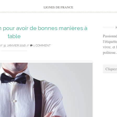
to
content
LIGNES DE FRANCE
 pour avoir de bonnes manières à
table
Passionné
l'étiquett
//
31 JANVIER 2016
//
1 COMMENT
vivre, et 
politesse.
Cliquez