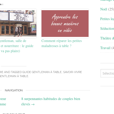
n :
Noël
(25
Petites l
Séductio
Théâtre 
entleman, salle de
Comment réparer les petites
et nourriture : le guide
maladresses à table ?
Travail
(4
 va pas plaire)
Archives
IE
AND TAGGED
GUIDE GENTLEMAN À TABLE
,
SAVOIR-VIVRE
GENTLEMAN À TABLE
.
NAVIGATION
 cœur
8 surpennantes habitudes de couples bien
emme
élevés
→