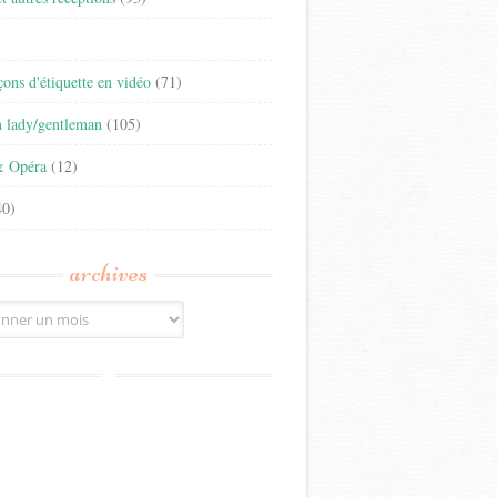
)
eçons d'étiquette en vidéo
(71)
n lady/gentleman
(105)
& Opéra
(12)
0)
archives