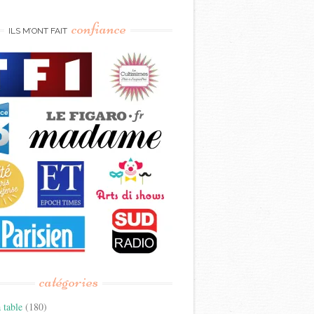
confiance
ILS M’ONT FAIT
catégories
 table
(180)