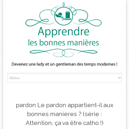
Skip
to
content
pardon Le pardon appartient-il aux
bonnes manières ? (série :
Attention, ça va être catho !)