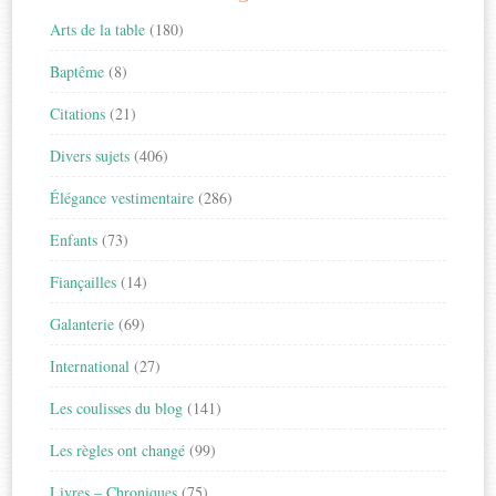
Arts de la table
(180)
Baptême
(8)
Citations
(21)
Divers sujets
(406)
Élégance vestimentaire
(286)
Enfants
(73)
Fiançailles
(14)
Galanterie
(69)
International
(27)
Les coulisses du blog
(141)
Les règles ont changé
(99)
Livres – Chroniques
(75)