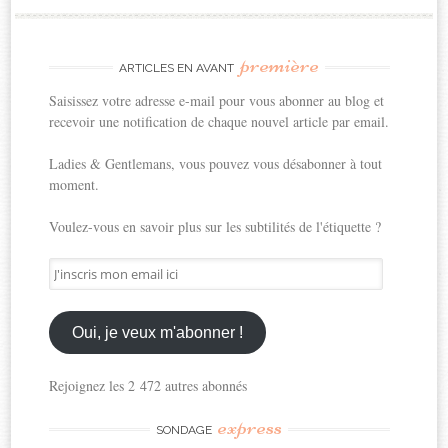
première
ARTICLES EN AVANT
Saisissez votre adresse e-mail pour vous abonner au blog et
recevoir une notification de chaque nouvel article par email.
Ladies & Gentlemans, vous pouvez vous désabonner à tout
moment.
Voulez-vous en savoir plus sur les subtilités de l'étiquette ?
J'inscris
mon
email
ici
Oui, je veux m'abonner !
Rejoignez les 2 472 autres abonnés
express
SONDAGE