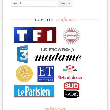
Search
for:
confiance
ILS M’ONT FAIT
catégories