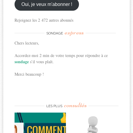
ici
Oui, je veux m'abonner !
Rejoignez les 2 472 autres abonnés
express
SONDAGE
Chers lecteurs,
Accordez-moi 2 min de votre temps pour répondre à ce
sondage
s’il vous plaît.
Merci beaucoup !
consultés
LES PLUS