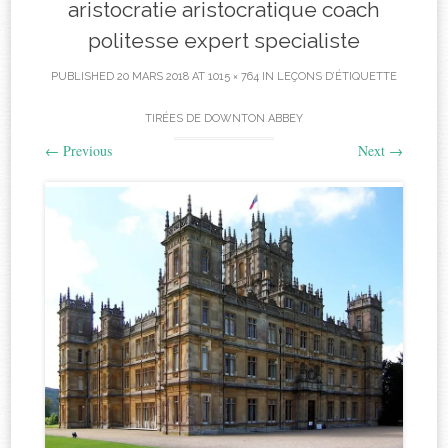
aristocratie aristocratique coach
politesse expert specialiste
PUBLISHED
20 MARS 2018
AT
1015 × 764
IN
LEÇONS D’ÉTIQUETTE
TIRÉES DE DOWNTON ABBEY
←
Previous
Next
→