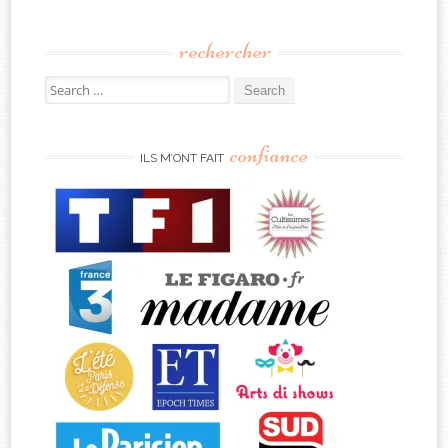
rechercher
Search
for:
confiance
ILS M’ONT FAIT