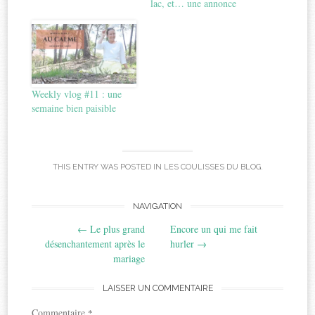
lac, et… une annonce
Weekly vlog #11 : une
semaine bien paisible
THIS ENTRY WAS POSTED IN
LES COULISSES DU BLOG
.
Post
NAVIGATION
←
Le plus grand
Encore un qui me fait
navigation
désenchantement après le
hurler
→
mariage
LAISSER UN COMMENTAIRE
Commentaire
*