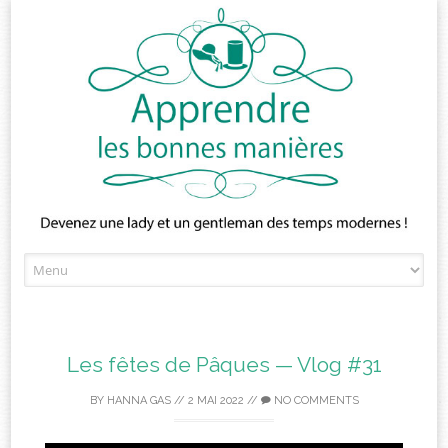
Skip
to
content
Les fêtes de Pâques — Vlog #31
BY
HANNA GAS
//
2 MAI 2022
//
NO COMMENTS