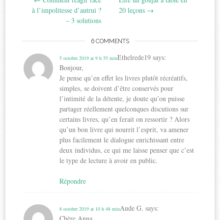
navigation
à l’impolitesse d’autrui ?
20 leçons
→
– 3 solutions
6 COMMENTS
Ethelrede19
says:
5 octobre 2019 at 9 h 55 min
Bonjour,
Je pense qu’en effet les livres plutôt récréatifs,
simples, se doivent d’être conservés pour
l’intimité de la détente, je doute qu’on puisse
partager réellement quelconques discutions sur
certains livres, qu’en ferait on ressortir ? Alors
qu’un bon livre qui nourrit l’esprit, va amener
plus facilement le dialogue enrichissant entre
deux individus, ce qui me laisse penser que c’est
le type de lecture à avoir en public.
Répondre
Aude G.
says:
8 octobre 2019 at 10 h 48 min
Chère Anna,