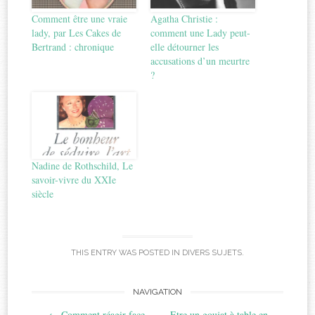
Comment être une vraie
Agatha Christie :
lady, par Les Cakes de
comment une Lady peut-
Bertrand : chronique
elle détourner les
accusations d’un meurtre
?
Nadine de Rothschild, Le
savoir-vivre du XXIe
siècle
THIS ENTRY WAS POSTED IN
DIVERS SUJETS
.
Post
NAVIGATION
←
Comment réagir face
Etre un goujat à table en