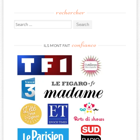
rechercher
Search
for:
confiance
ILS M’ONT FAIT