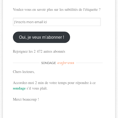
Voulez-vous en savoir plus sur les subtilités de l'étiquette ?
J'inscris
mon
email
ici
Oui, je veux m'abonner !
Rejoignez les 2 472 autres abonnés
express
SONDAGE
Chers lecteurs,
Accordez-moi 2 min de votre temps pour répondre à ce
sondage
s’il vous plaît.
Merci beaucoup !