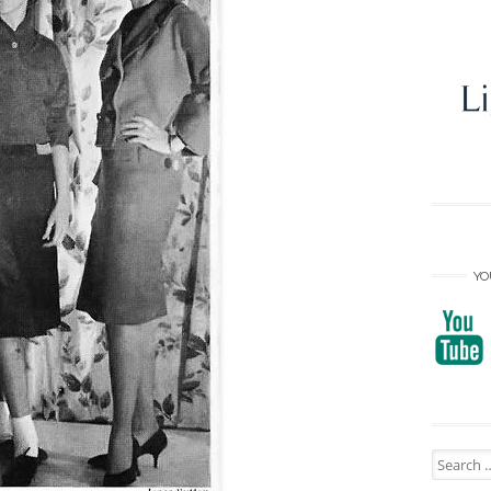
YO
Search
for: