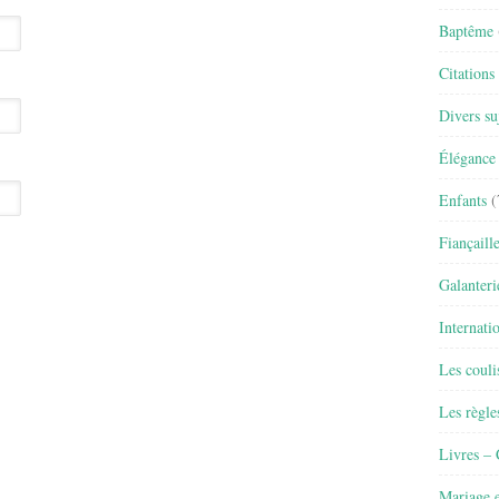
Baptême
Citations
Divers su
Élégance 
Enfants
(
Fiançaill
Galanteri
Internati
Les couli
Les règle
Livres –
Mariage e