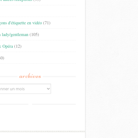
)
eçons d'étiquette en vidéo
(71)
n lady/gentleman
(105)
& Opéra
(12)
0)
archives