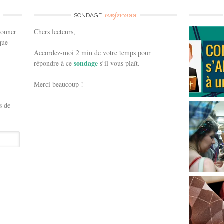
e
express
SONDAGE
bonner
Chers lecteurs,
que
Accordez-moi 2 min de votre temps pour
sondage
répondre à ce
s’il vous plaît.
Merci beaucoup !
s de