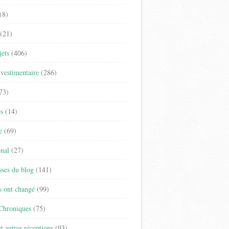
(8)
(21)
jets
(406)
vestimentaire
(286)
73)
es
(14)
e
(69)
onal
(27)
sses du blog
(141)
s ont changé
(99)
 Chroniques
(75)
t autres réceptions
(93)