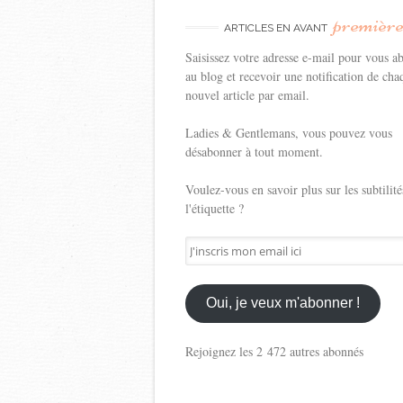
premièr
ARTICLES EN AVANT
Saisissez votre adresse e-mail pour vous a
au blog et recevoir une notification de cha
nouvel article par email.
Ladies & Gentlemans, vous pouvez vous
désabonner à tout moment.
Voulez-vous en savoir plus sur les subtilité
l'étiquette ?
J'inscris
mon
email
ici
Oui, je veux m'abonner !
Rejoignez les 2 472 autres abonnés