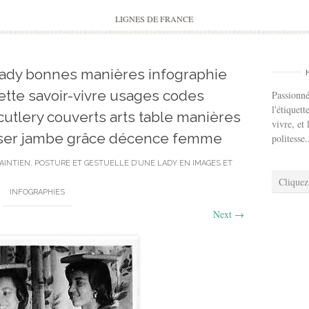
to
content
LIGNES DE FRANCE
lady bonnes manières infographie
ette savoir-vivre usages codes
Passionné
l'étiquett
cutlery couverts arts table manières
vivre, et 
oiser jambe grâce décence femme
politesse.
AINTIEN, POSTURE ET GESTUELLE D’UNE LADY EN IMAGES ET
Cliquez
INFOGRAPHIES
Next
→