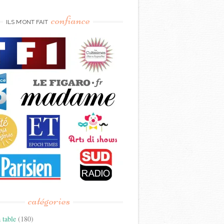
confiance
ILS M’ONT FAIT
catégories
 table
(180)