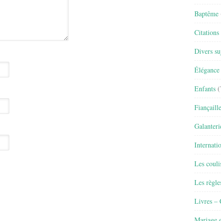
Baptême
Citations
Divers su
Élégance 
Enfants
(
Fiançaill
Galanteri
Internati
Les couli
Les règle
Livres –
Mariage e