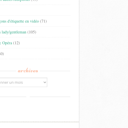
)
eçons d'étiquette en vidéo
(71)
n lady/gentleman
(105)
& Opéra
(12)
0)
archives