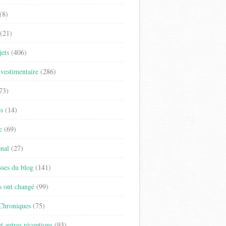
(8)
(21)
jets
(406)
vestimentaire
(286)
73)
es
(14)
e
(69)
onal
(27)
sses du blog
(141)
s ont changé
(99)
 Chroniques
(75)
t autres réceptions
(93)