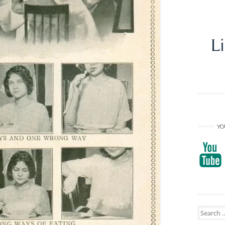
YO
Search
for: