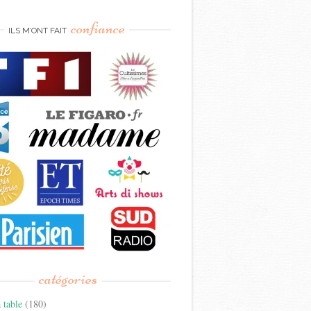
confiance
ILS M’ONT FAIT
catégories
 table
(180)