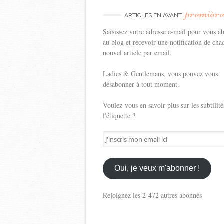
premièr
ARTICLES EN AVANT
Saisissez votre adresse e-mail pour vous a
au blog et recevoir une notification de cha
nouvel article par email.
Ladies & Gentlemans, vous pouvez vous
désabonner à tout moment.
Voulez-vous en savoir plus sur les subtilité
l'étiquette ?
J'inscris
mon
email
ici
Oui, je veux m'abonner !
Rejoignez les 2 472 autres abonnés