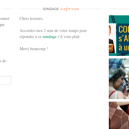
e
express
SONDAGE
bonner
Chers lecteurs,
que
Accordez-moi 2 min de votre temps pour
sondage
répondre à ce
s’il vous plaît.
Merci beaucoup !
s de