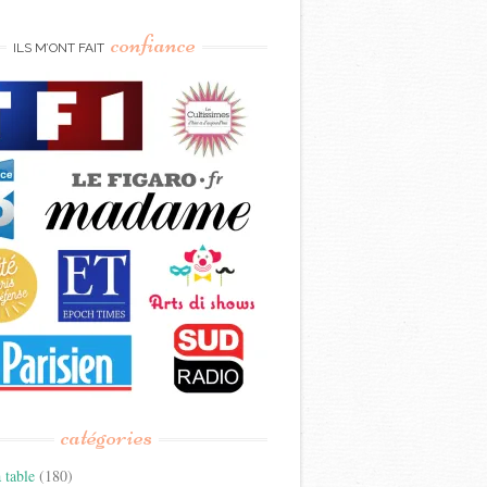
confiance
ILS M’ONT FAIT
catégories
 table
(180)