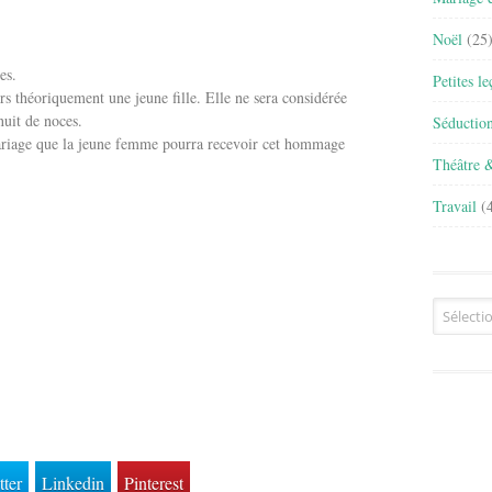
Noël
(25
es.
Petites l
rs théoriquement une jeune fille. Elle ne sera considérée
uit de noces.
Séductio
ariage que la jeune femme pourra recevoir cet hommage
Théâtre 
Travail
(4
Archives
tter
Linkedin
Pinterest