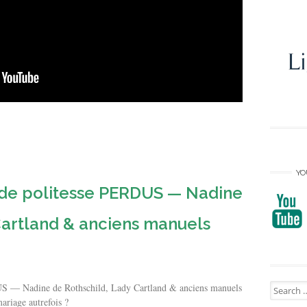
YO
 de politesse PERDUS — Nadine
Cartland & anciens manuels
Search
 — Nadine de Rothschild, Lady Cartland & anciens manuels
for:
ariage autrefois ?