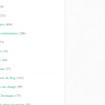
(8)
(21)
jets
(406)
vestimentaire
(286)
73)
es
(14)
e
(69)
onal
(27)
sses du blog
(141)
s ont changé
(99)
 Chroniques
(75)
t autres réceptions
(93)