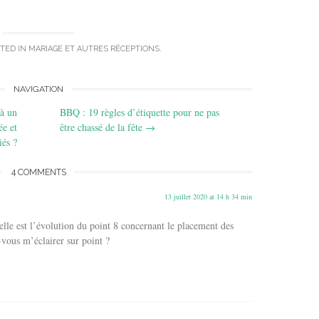
TED IN
MARIAGE ET AUTRES RÉCEPTIONS
.
NAVIGATION
à un
BBQ : 19 règles d’étiquette pour ne pas
e et
être chassé de la fête
→
iés ?
4 COMMENTS
13 juillet 2020 at 14 h 34 min
uelle est l’évolution du point 8 concernant le placement des
z-vous m’éclairer sur point ?