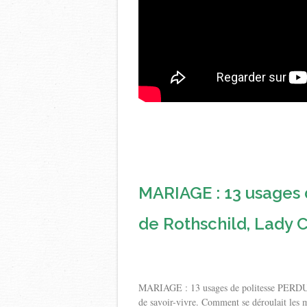
MARIAGE : 13 usages
de Rothschild, Lady 
MARIAGE : 13 usages de politesse PERDUS
de savoir-vivre. Comment se déroulait les m