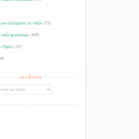
)
eçons d'étiquette en vidéo
(71)
n lady/gentleman
(105)
& Opéra
(12)
0)
archives