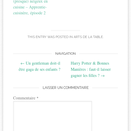
(presque) neigeux en
cuisine – Apprentie-
cuisinère, épisode 2
THIS ENTRY WAS POSTED IN
ARTS DE LA TABLE
.
Post
NAVIGATION
←
Un gentleman doit-il
Harry Potter & Bonnes
navigation
être gaga de ses enfants ?
Manières : faut-il laisser
gagner les filles ?
→
LAISSER UN COMMENTAIRE
Commentaire
*