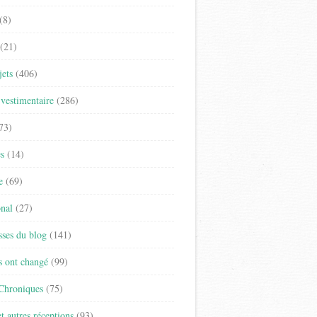
(8)
(21)
jets
(406)
vestimentaire
(286)
73)
es
(14)
e
(69)
onal
(27)
sses du blog
(141)
s ont changé
(99)
 Chroniques
(75)
t autres réceptions
(93)