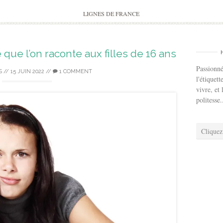
to
content
LIGNES DE FRANCE
ue l’on raconte aux filles de 16 ans
Passionné
S
//
15 JUIN 2022
//
1 COMMENT
l'étiquett
vivre, et 
politesse.
Cliquez