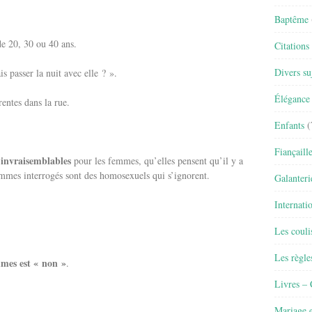
Baptême
 20, 30 ou 40 ans.
Citations
Divers su
s passer la nuit avec elle ? ».
Élégance 
rentes dans la rue.
Enfants
(
Fiançaill
invraisemblables
t
pour les femmes, qu’elles pensent qu’il y a
ommes interrogés sont des homosexuels qui s’ignorent.
Galanteri
Internati
Les couli
Les règle
mmes est « non »
.
Livres –
Mariage e