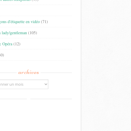
)
eçons d'étiquette en vidéo
(71)
n lady/gentleman
(105)
& Opéra
(12)
0)
archives