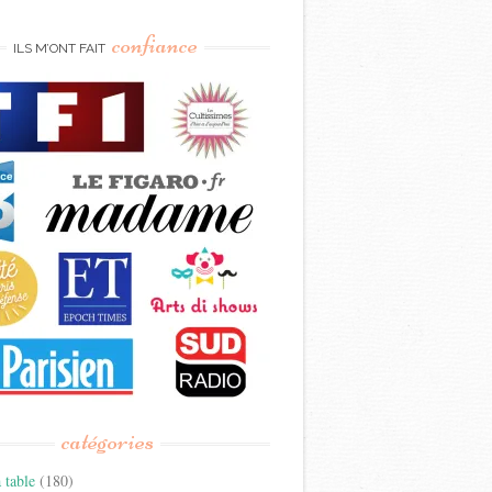
confiance
ILS M’ONT FAIT
catégories
 table
(180)