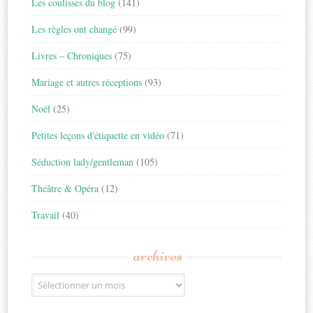
Les coulisses du blog
(141)
Les règles ont changé
(99)
Livres – Chroniques
(75)
Mariage et autres réceptions
(93)
Noël
(25)
Petites leçons d'étiquette en vidéo
(71)
Séduction lady/gentleman
(105)
Théâtre & Opéra
(12)
Travail
(40)
archives
Archives