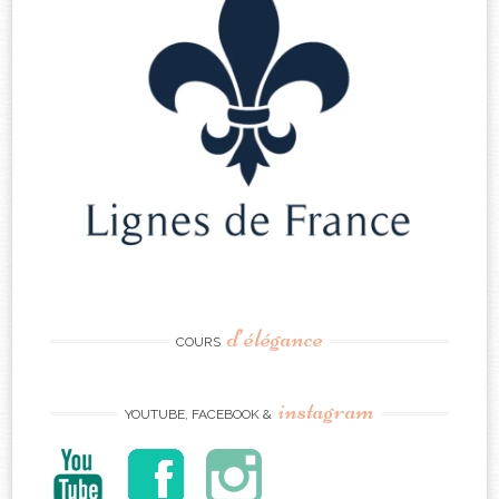
d’élégance
COURS
instagram
YOUTUBE, FACEBOOK &