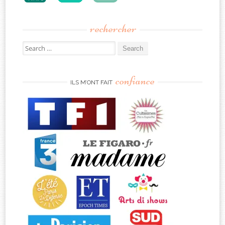
rechercher
Search
for:
confiance
ILS M’ONT FAIT