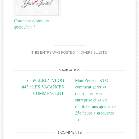
Comment désinviter
quelqu’un ?
THIS ENTRY WAS POSTED IN
DIVERS SUJETS
.
Post
NAVIGATION
←
WEEKLY VLOG
MumPreneur KTO :
navigation
#43 : LES VACANCES
comment gérer sa
COMMENCENT
maisonnée, son
entreprise et sa vie
maritale sans ajouter de
25e heure à sa journée
→
2 COMMENTS