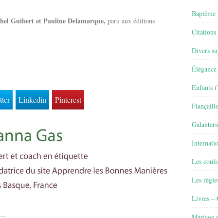
Baptême
hel Guibert et Pauline Delamarque,
paru aux éditions
Citations
Divers su
Élégance 
Enfants
(
tter
Linkedin
Pinterest
Fiançaill
Galanteri
Internati
Les couli
Les règle
Livres –
Mariage e