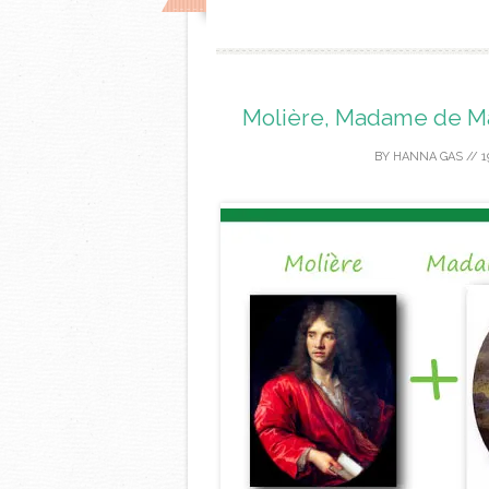
Molière, Madame de Mai
BY
HANNA GAS
//
1