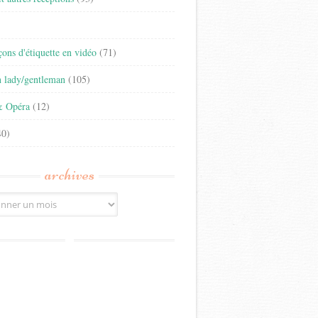
)
eçons d'étiquette en vidéo
(71)
n lady/gentleman
(105)
& Opéra
(12)
0)
archives