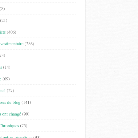
(8)
(21)
jets
(406)
vestimentaire
(286)
73)
es
(14)
e
(69)
onal
(27)
sses du blog
(141)
s ont changé
(99)
 Chroniques
(75)
t autres réceptions
(93)