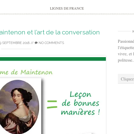
to
content
LIGNES DE FRANCE
ntenon et l’art de la conversation
Passionné
9 SEPTEMBRE 2018
//
NO COMMENTS
l'étiquett
vivre, et 
politesse.
Cliquez