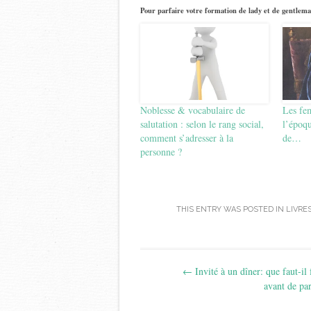
Pour parfaire votre formation de lady et de gentlema
Noblesse & vocabulaire de
Les fe
salutation : selon le rang social,
l’époqu
comment s’adresser à la
de…
personne ?
THIS ENTRY WAS POSTED IN
LIVRE
Post
←
Invité à un dîner: que faut-il 
navigation
avant de par