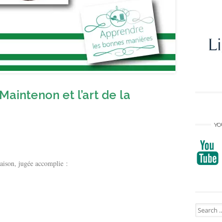
aintenon et l’art de la
YO
aison, jugée accomplie :
Search
for: