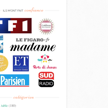
confiance
ILS M’ONT FAIT
catégories
 table
(180)