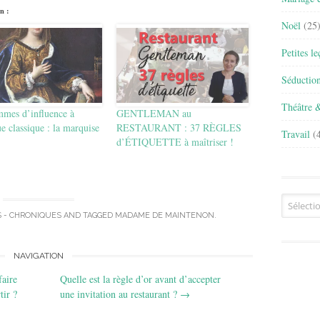
n :
Noël
(25
Petites l
Séductio
Théâtre 
mmes d’influence à
GENTLEMAN au
e classique : la marquise
RESTAURANT : 37 RÈGLES
Travail
(4
d’ÉTIQUETTE à maîtriser !
Archives
S - CHRONIQUES
AND TAGGED
MADAME DE MAINTENON
.
NAVIGATION
faire
Quelle est la règle d’or avant d’accepter
tir ?
une invitation au restaurant ?
→