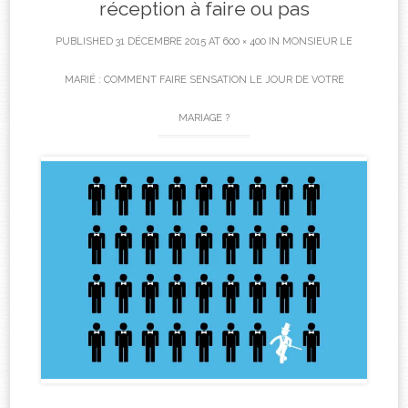
réception à faire ou pas
PUBLISHED
31 DÉCEMBRE 2015
AT
600 × 400
IN
MONSIEUR LE
MARIÉ : COMMENT FAIRE SENSATION LE JOUR DE VOTRE
MARIAGE ?