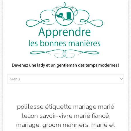
Skip
to
content
politesse étiquette mariage marié
leàon savoir-vivre marié fiancé
mariage, groom manners, marié et