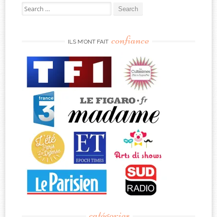
Search
for:
confiance
ILS M’ONT FAIT
catégories