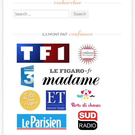
rechercher
Search
for:
confiance
ILS M’ONT FAIT