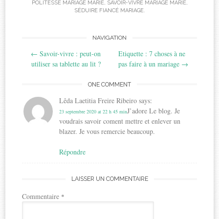
POLITESSE MARIAGE MARIÉ
,
SAVOIR-VIVRE MARIAGE MARIÉ
,
SÉDUIRE FIANCÉ MARIAGE
.
Post
NAVIGATION
←
Savoir-vivre : peut-on
Etiquette : 7 choses à ne
navigation
utiliser sa tablette au lit ?
pas faire à un mariage
→
ONE COMMENT
Lêda Laetitia Freire Ribeiro
says:
J’adore Le blog. Je
23 septembre 2020 at 22 h 45 min
voudrais savoir coment mettre et enlever un
blazer. Je vous remercie beaucoup.
Répondre
LAISSER UN COMMENTAIRE
Commentaire
*