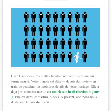
Cher Damoiseau, vous allez bientôt endosser le costume du
jeune marié
. Votre fiancée est déjà — depuis des mois— en
train de peaufiner les moindres détails de votre mariage. Elle a
article sur la distinction le jour
déjà pris connaissance de cet
J
. Elle est dans les starting-blocks. A présent, occupons-nous
rôle de marié
de décrire le
.