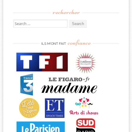
rechercher
Search
for:
confiance
ILS M’ONT FAIT