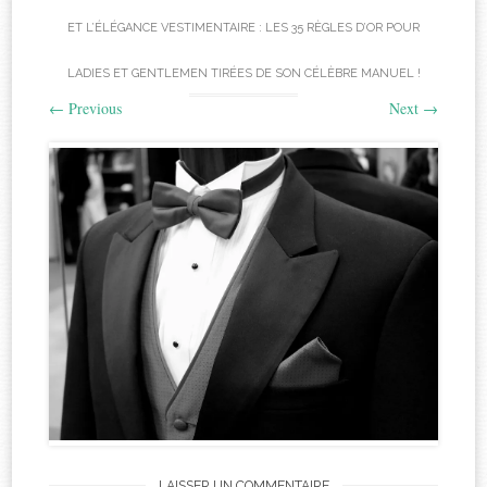
ET L’ÉLÉGANCE VESTIMENTAIRE : LES 35 RÈGLES D’OR POUR
LADIES ET GENTLEMEN TIRÉES DE SON CÉLÈBRE MANUEL !
←
Previous
Next
→
LAISSER UN COMMENTAIRE