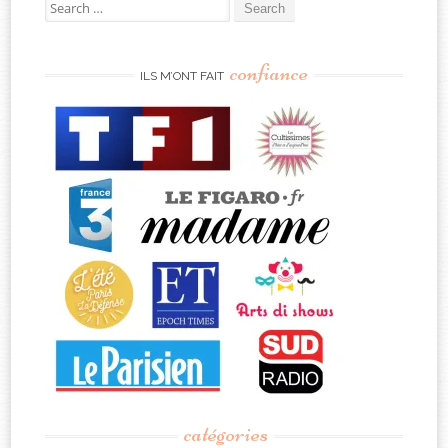
Search
for:
confiance
ILS M’ONT FAIT
catégories