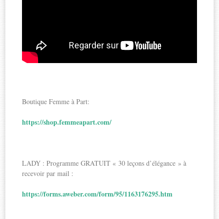
Boutique Femme à Part:
https://shop.femmeapart.com/
LADY : Programme GRATUIT « 30 leçons d’élégance » à
recevoir par mail :
https://forms.aweber.com/form/95/1163176295.htm