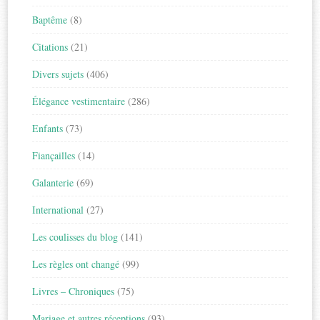
Baptême
(8)
Citations
(21)
Divers sujets
(406)
Élégance vestimentaire
(286)
Enfants
(73)
Fiançailles
(14)
Galanterie
(69)
International
(27)
Les coulisses du blog
(141)
Les règles ont changé
(99)
Livres – Chroniques
(75)
Mariage et autres réceptions
(93)