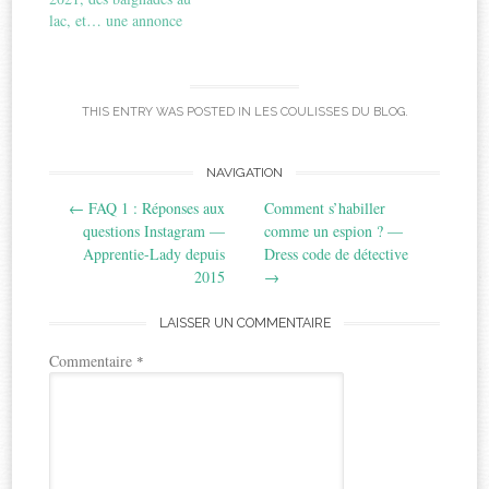
lac, et… une annonce
THIS ENTRY WAS POSTED IN
LES COULISSES DU BLOG
.
Post
NAVIGATION
←
FAQ 1 : Réponses aux
Comment s’habiller
navigation
questions Instagram —
comme un espion ? —
Apprentie-Lady depuis
Dress code de détective
2015
→
LAISSER UN COMMENTAIRE
Commentaire
*