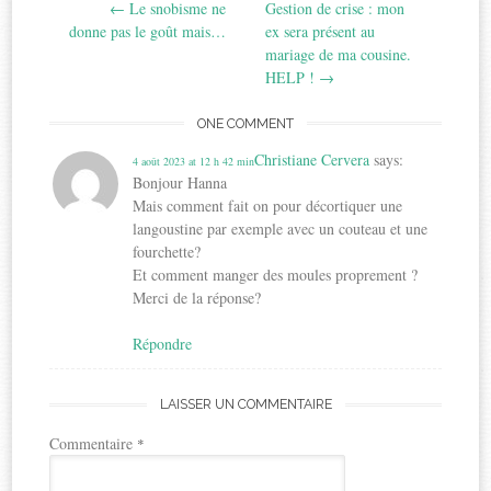
←
Le snobisme ne
Gestion de crise : mon
navigation
donne pas le goût mais…
ex sera présent au
mariage de ma cousine.
HELP !
→
ONE COMMENT
Christiane Cervera
says:
4 août 2023 at 12 h 42 min
Bonjour Hanna
Mais comment fait on pour décortiquer une
langoustine par exemple avec un couteau et une
fourchette?
Et comment manger des moules proprement ?
Merci de la réponse?
Répondre
LAISSER UN COMMENTAIRE
Commentaire
*