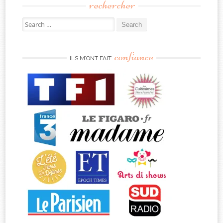
rechercher
Search
for:
confiance
ILS M’ONT FAIT