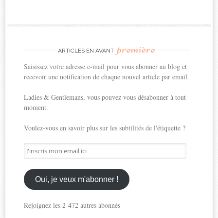
première
ARTICLES EN AVANT
Saisissez votre adresse e-mail pour vous abonner au blog et
recevoir une notification de chaque nouvel article par email.
Ladies & Gentlemans, vous pouvez vous désabonner à tout
moment.
Voulez-vous en savoir plus sur les subtilités de l'étiquette ?
J'inscris
mon
email
ici
Oui, je veux m'abonner !
Rejoignez les 2 472 autres abonnés