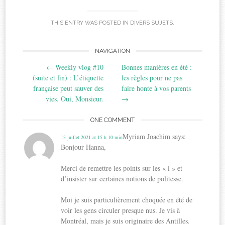
THIS ENTRY WAS POSTED IN
DIVERS SUJETS
.
Post
NAVIGATION
←
Weekly vlog #10
Bonnes manières en été :
navigation
(suite et fin) : L’étiquette
les règles pour ne pas
française peut sauver des
faire honte à vos parents
vies. Oui, Monsieur.
→
ONE COMMENT
Myriam Joachim
says:
13 juillet 2021 at 15 h 10 min
Bonjour Hanna,
Merci de remettre les points sur les « i » et
d’insister sur certaines notions de politesse.
Moi je suis particulièrement choquée en été de
voir les gens circuler presque nus. Je vis à
Montréal, mais je suis originaire des Antilles.