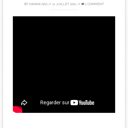
BY
HANNA GAS
//
11 JUILLET 2021
//
1 COMMENT