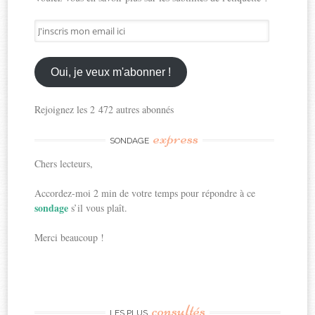
J'inscris
mon
email
ici
Oui, je veux m'abonner !
Rejoignez les 2 472 autres abonnés
express
SONDAGE
Chers lecteurs,
Accordez-moi 2 min de votre temps pour répondre à ce
sondage
s’il vous plaît.
Merci beaucoup !
consultés
LES PLUS