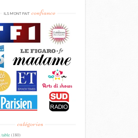
confiance
ILS M’ONT FAIT
catégories
 table
(180)