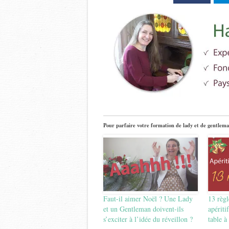
Pour parfaire votre formation de lady et de gentlema
Faut-il aimer Noël ? Une Lady
13 règl
et un Gentleman doivent-ils
apériti
s’exciter à l’idée du réveillon ?
table à