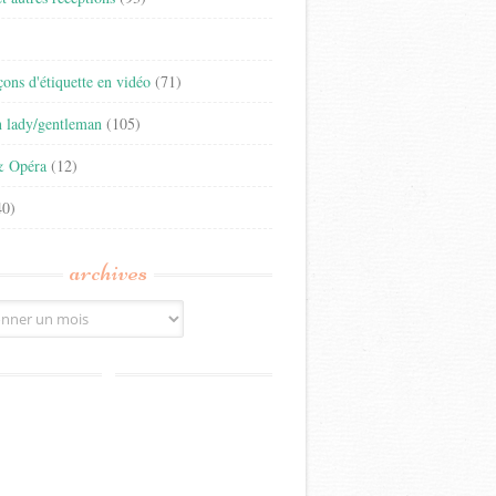
)
eçons d'étiquette en vidéo
(71)
n lady/gentleman
(105)
& Opéra
(12)
0)
archives