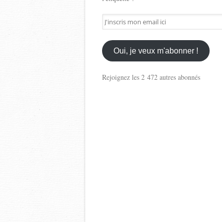
J'inscris
mon
email
ici
Oui, je veux m'abonner !
Rejoignez les 2 472 autres abonnés