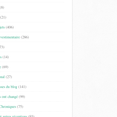
(8)
(21)
jets
(406)
vestimentaire
(286)
73)
es
(14)
e
(69)
onal
(27)
sses du blog
(141)
s ont changé
(99)
 Chroniques
(75)
t autres réceptions
(93)