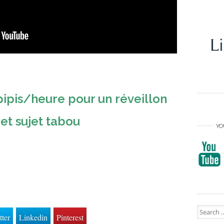
ipis/heure pour un réveillon
 et sujet tabou
YO
Search
tter
Linkedin
Pinterest
for: