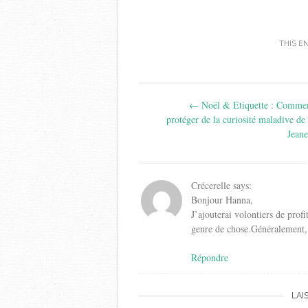
THIS E
Post
←
Noël & Etiquette : Commen
navigation
protéger de la curiosité maladive de 
Jeane
Crécerelle
says:
Bonjour Hanna,
J’ajouterai volontiers de profi
genre de chose.Généralement,
Répondre
LAI