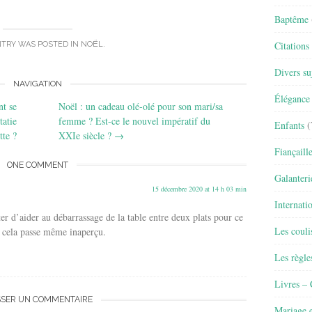
Baptême
Citations
NTRY WAS POSTED IN
NOËL
.
Divers su
NAVIGATION
Élégance 
t se
Noël : un cadeau olé-olé pour son mari/sa
tatie
femme ? Est-ce le nouvel impératif du
Enfants
(
tte ?
XXIe siècle ?
→
Fiançaill
ONE COMMENT
Galanteri
15 décembre 2020 at 14 h 03 min
Internati
ter d’aider au débarrassage de la table entre deux plats pour ce
Les couli
 cela passe même inaperçu.
Les règle
Livres –
SSER UN COMMENTAIRE
Mariage e