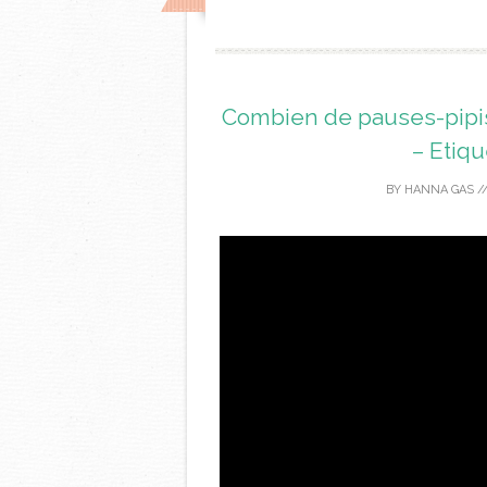
Combien de pauses-pipis
– Etiqu
BY
HANNA GAS
/