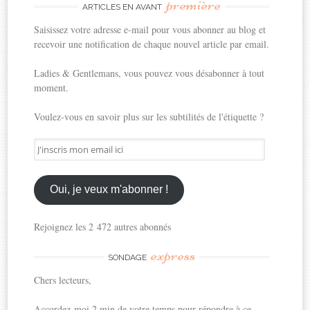
première
ARTICLES EN AVANT
Saisissez votre adresse e-mail pour vous abonner au blog et
recevoir une notification de chaque nouvel article par email.
Ladies & Gentlemans, vous pouvez vous désabonner à tout
moment.
Voulez-vous en savoir plus sur les subtilités de l'étiquette ?
J'inscris
mon
email
ici
Oui, je veux m'abonner !
Rejoignez les 2 472 autres abonnés
express
SONDAGE
Chers lecteurs,
Accordez-moi 2 min de votre temps pour répondre à ce