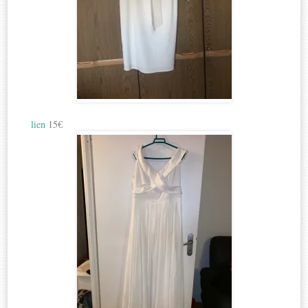
lien
15€