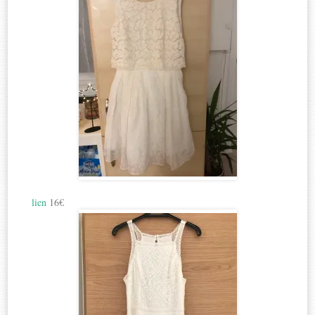
lien
16€