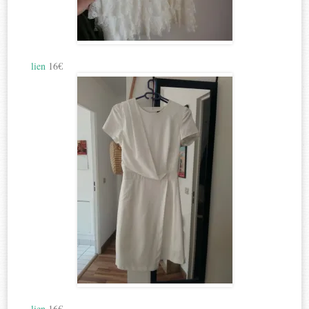
lien
16€
lien
16€