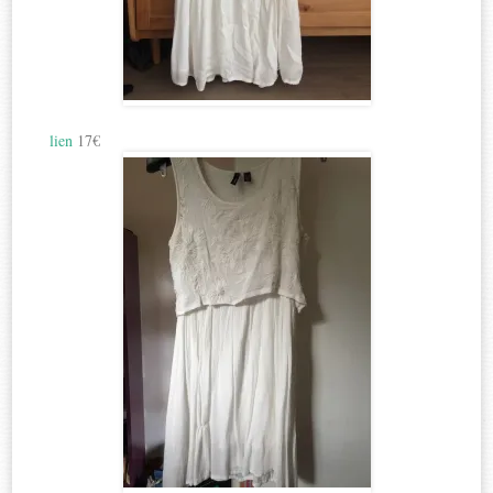
lien
17€