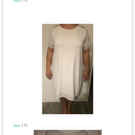
lien
17€
lien
17€