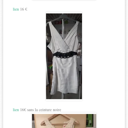
lien
16 €
lien
16€ sans la ceinture noire