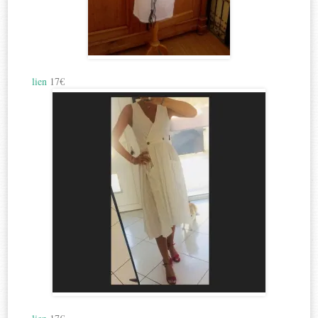
lien
17€