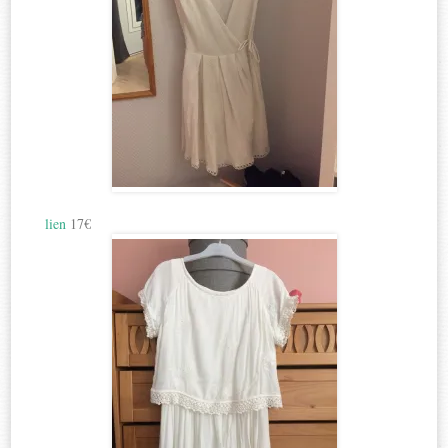
lien
17€