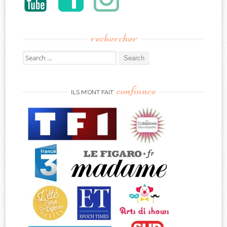
rechercher
Search
for:
confiance
ILS M’ONT FAIT