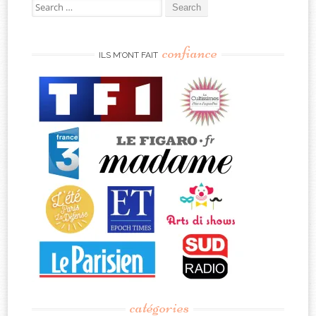
Search
for:
confiance
ILS M’ONT FAIT
catégories