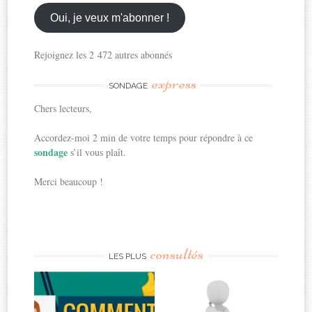
email
ici
Oui, je veux m'abonner !
Rejoignez les 2 472 autres abonnés
express
SONDAGE
Chers lecteurs,
Accordez-moi 2 min de votre temps pour répondre à ce
sondage
s’il vous plaît.
Merci beaucoup !
consultés
LES PLUS