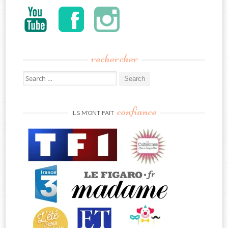
rechercher
Search
for:
confiance
ILS M’ONT FAIT