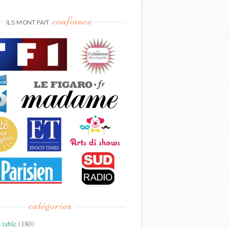
confiance
ILS M’ONT FAIT
catégories
 table
(180)