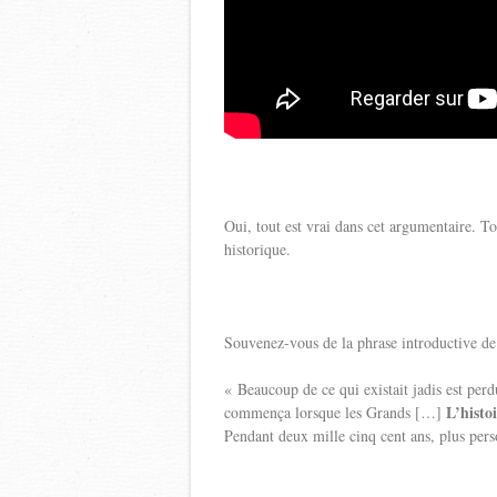
Oui, tout est vrai dans cet argumentaire. To
historique.
Souvenez-vous de la phrase introductive de 
« Beaucoup de ce qui existait jadis est per
L’histo
commença lorsque les Grands […]
Pendant deux mille cinq cent ans, plus per