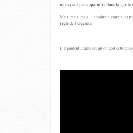
ne devrait pas apparaître dans la garde-
Mais, mais, mais… nombre d’entre elles pl
règle
de l’élégance.
L’argument ultime est qu’on doit cette piè