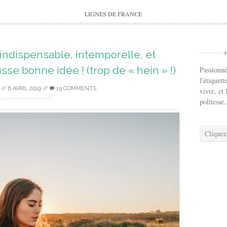
to
content
LIGNES DE FRANCE
 indispensable, intemporelle, et
sse bonne idée ! (trop de « hein » !)
Passionné
l'étiquett
//
6 AVRIL 2019
//
15 COMMENTS
vivre, et 
politesse.
Cliquez