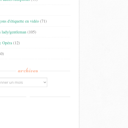
)
eçons d'étiquette en vidéo
(71)
n lady/gentleman
(105)
& Opéra
(12)
0)
archives