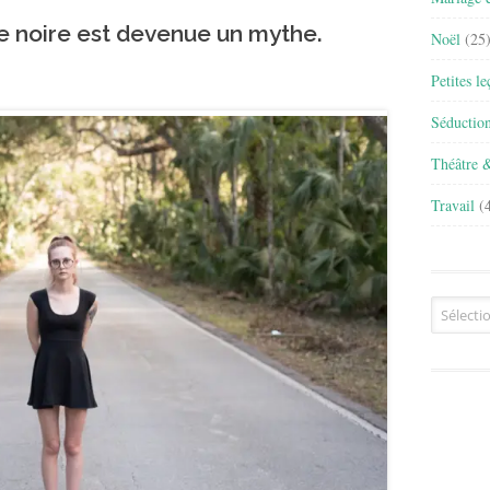
obe noire est devenue un mythe
.
Noël
(25
Petites l
Séductio
Théâtre 
Travail
(4
Archives