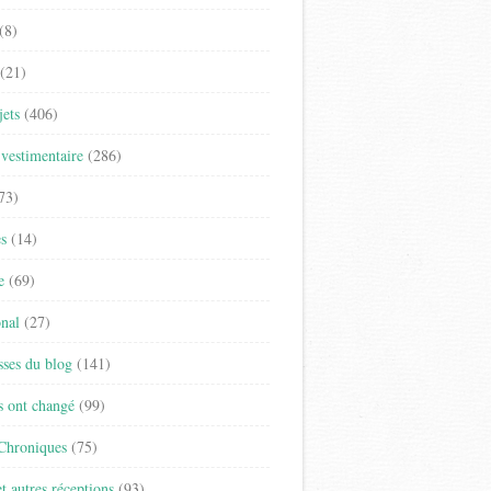
(8)
(21)
jets
(406)
vestimentaire
(286)
73)
es
(14)
e
(69)
onal
(27)
sses du blog
(141)
s ont changé
(99)
 Chroniques
(75)
t autres réceptions
(93)