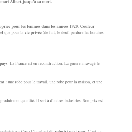
n mari Albert jusqu’à sa mort
.
opriée pour les femmes dans les années 1920
Couleur
.
el
vie privée
que pour la
(de fait, le deuil perdure les horaires
 pays
. La France est en reconstruction. La guerre a ravagé le
t : une robe pour le travail, une robe pour la maison, et une
 produire en quantité. Il sert à d’autres industries. Son prix est
robe à trois trous
opularisé par Coco Chanel est dit
. C’est un