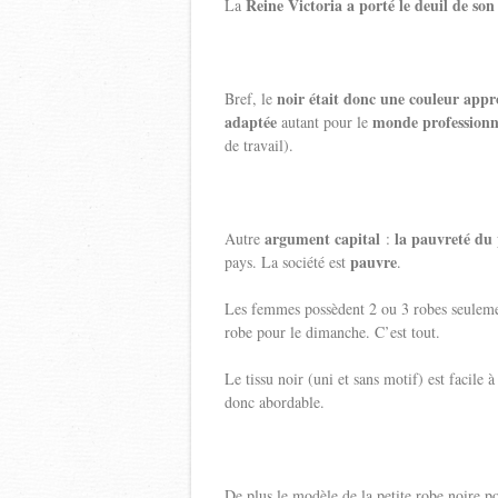
Reine Victoria a porté le deuil de so
La
noir était donc une couleur appr
Bref, le
adaptée
monde professionn
autant pour le
de travail).
argument capital
la pauvreté du
Autre
:
pauvre
pays. La société est
.
Les femmes possèdent 2 ou 3 robes seulemen
robe pour le dimanche. C’est tout.
Le tissu noir (uni et sans motif) est facile à
donc abordable.
De plus le modèle de la petite robe noire p