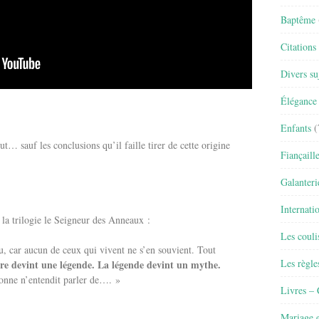
Baptême
Citations
Divers su
Élégance 
Enfants
(
ut… sauf les conclusions qu’il faille tirer de cette origine
Fiançaill
Galanteri
Internati
la trilogie le Seigneur des Anneaux :
Les couli
du, car aucun de ceux qui vivent ne s’en souvient. Tout
Les règle
ire devint une légende. La légende devint un mythe.
sonne n’entendit parler de…. »
Livres –
Mariage e