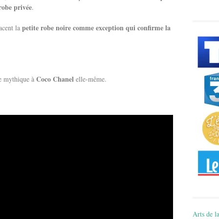
robe privée
.
petite robe noire comme exception qui confirme la
acent la
Coco Chanel
ce mythique à
elle-même.
Arts de la