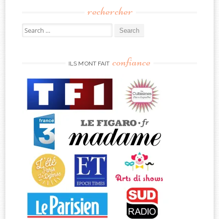
rechercher
Search
for:
confiance
ILS M’ONT FAIT