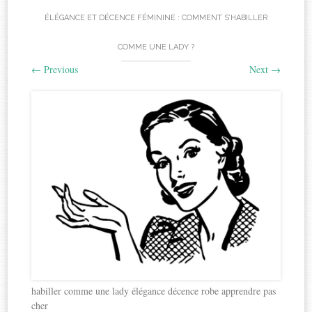
ÉLÉGANCE ET DÉCENCE FÉMININE : COMMENT S’HABILLER
COMME UNE LADY ?
←
Previous
Next
→
habiller comme une lady élégance décence robe apprendre pas
cher