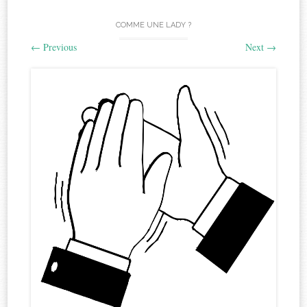
COMME UNE LADY ?
←
Previous
Next
→