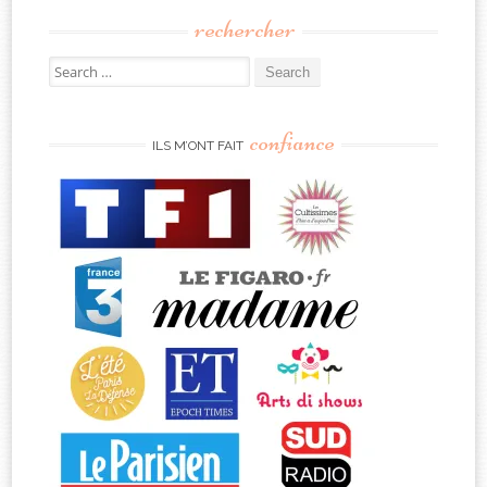
rechercher
Search
for:
confiance
ILS M’ONT FAIT