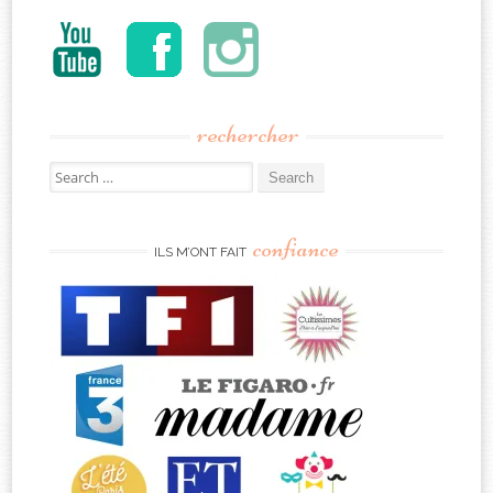
rechercher
Search
for:
confiance
ILS M’ONT FAIT