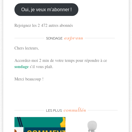
email
ici
Oui, je veux m'abonner !
Rejoignez les 2 472 autres abonnés
express
SONDAGE
Chers lecteurs,
Accordez-moi 2 min de votre temps pour répondre à ce
sondage
s’il vous plaît.
Merci beaucoup !
consultés
LES PLUS