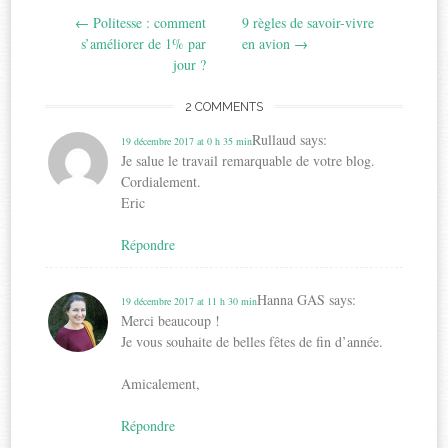
←
Politesse : comment
9 règles de savoir-vivre
navigation
s’améliorer de 1% par
en avion
→
jour ?
2 COMMENTS
Rullaud
says:
19 décembre 2017 at 0 h 35 min
Je salue le travail remarquable de votre blog.
Cordialement.
Eric
Répondre
Hanna GAS
says:
19 décembre 2017 at 11 h 30 min
Merci beaucoup !
Je vous souhaite de belles fêtes de fin d’année.
Amicalement,
Répondre