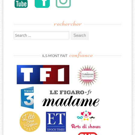
rechercher
Search
for:
confiance
ILS M’ONT FAIT