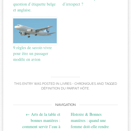
question d’étiquette belge
d’irrespect ?
et anglaise.
9 règles de savoir-vivre
pour être un passager
modèle en avion
THIS ENTRY WAS POSTED IN
LIVRES - CHRONIQUES
AND TAGGED
DÉFINITION DU PARFAIT HÔTE
.
Post
NAVIGATION
←
Arts de la table et
Histoire & Bonnes
navigation
bonnes manières :
manières : quand une
comment servir l’eau à
femme doit-elle rendre