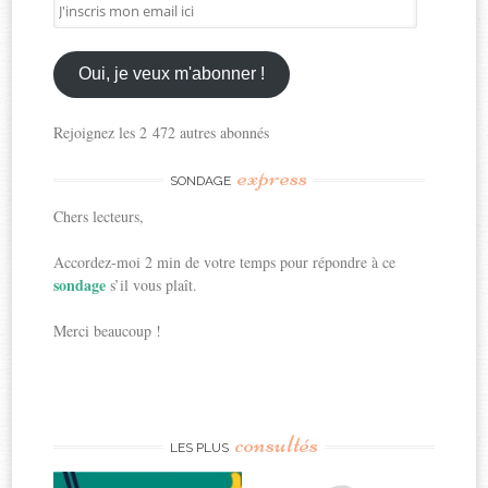
J'inscris
mon
email
ici
Oui, je veux m'abonner !
Rejoignez les 2 472 autres abonnés
express
SONDAGE
Chers lecteurs,
Accordez-moi 2 min de votre temps pour répondre à ce
sondage
s’il vous plaît.
Merci beaucoup !
consultés
LES PLUS